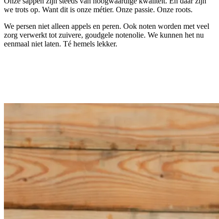
Onze sappen zijn steeds van hoogwaardige kwaliteit. En daar zijn
we trots op. Want dit is onze métier. Onze passie. Onze roots.
We persen niet alleen appels en peren. Ook noten worden met veel
zorg verwerkt tot zuivere, goudgele notenolie. We kunnen het nu
eenmaal niet laten. Té hemels lekker.
Door de sterke groei van onze activiteiten, persen we
dit jaar
UITZONDERLIJK ENKEL OP ONZE THUISLOCATIE.
Lees meer hieronder.